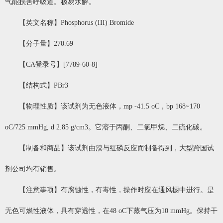
气能损害呼吸道。极易水解。
【英文名称】Phosphorus (III) Bromide
【分子量】270.69
【CA登录号】[7789-60-8]
【结构式】PBr3
【物理性质】该试剂为无色液体，mp -41.5 oC，bp 168~170
oC/725 mmHg, d 2.85 g/cm3。它溶于丙酮、二氯甲烷、二硫化碳。
【制备和商品】该试剂由溴与红磷反应而制备得到，大型跨国试
剂公司均有销售。
【注意事项】有腐蚀性，有毒性，操作时应在通风橱中进行。是
无色可燃性液体，具有穿透性，在48 oC下蒸气压为10 mmHg。保持干