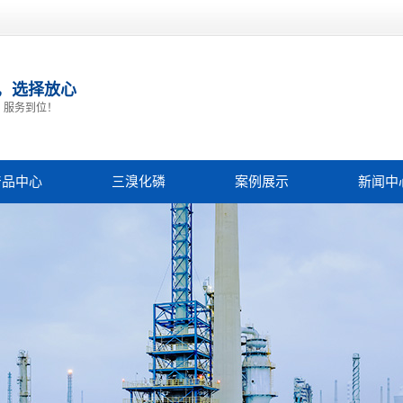
，选择放心
，服务到位！
产品中心
三溴化磷
案例展示
新闻中
三溴氧磷
案例展示
公司
三溴化磷
行业
,5二甲基吡啶
技术