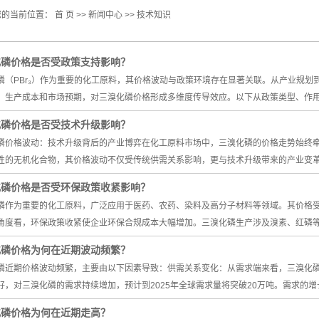
您的当前位置：
首 页
>>
新闻中心
>>
技术知识
化磷价格是否受政策支持影响？
磷（PBr₃）作为重要的化工原料，其价格波动与政策环境存在显著关联。从产业规
、生产成本和市场预期，对三溴化磷价格形成多维度传导效应。以下从政策类型、作
化磷价格是否受技术升级影响？
磷价格波动：技术升级背后的产业博弈在化工原料市场中，三溴化磷的价格走势始终
性的无机化合物，其价格波动不仅受传统供需关系影响，更与技术升级带来的产业变
化磷价格是否受环保政策收紧影响？
磷作为重要的化工原料，广泛应用于医药、农药、染料及高分子材料等领域。其价格
角度看，环保政策收紧使企业环保合规成本大幅增加。三溴化磷生产涉及溴素、红磷
化磷价格为何在近期波动频繁？
磷近期价格波动频繁，主要由以下因素导致：供需关系变化：从需求端来看，三溴化
好，对三溴化磷的需求持续增加，预计到2025年全球需求量将突破20万吨。需求的
化磷价格为何在近期走高？