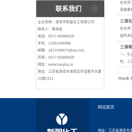
在化学
联系我们
高度重
三溴
企业名称：淮安市新盈化工有限公司
在化学
联系人：陶海宝
益的关
电话：0517-85880628
手机：13301406988
三溴
邮箱：1871099873@qq.com
一、引
传真：0517-85880628
性，三
网址：www.haxyhg.cn
地址：江苏省淮安市淮安区华谊星河大厦
23楼2311
共66条
网站首页
地址：江苏省淮安市淮