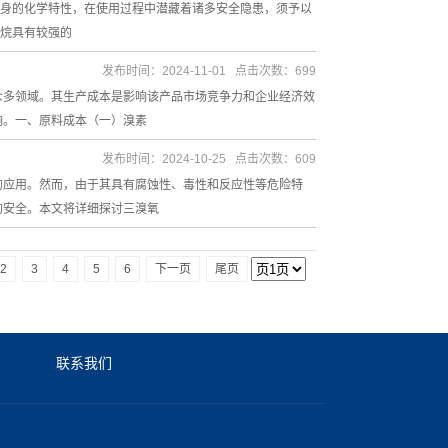
自身的化学特性，在使用过程中潜藏着诸多安全隐患，须予以
乙烷具有较强的
发布时间：2024-11-01 点击次数：699
众多领域。其生产成本是影响该产品市场竞争力和企业经济效
响。一、原料成本（一）溴素
发布时间：2024-10-25 点击次数：609
的应用。然而，由于其具有腐蚀性、毒性和反应性等危险特
的安全。本文将详细探讨三溴氧
2
3
4
5
6
下一页
尾页
联系我们