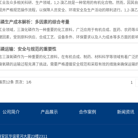
工业及众多相关科研、生产领域，1,2-溴乙烷是一种常用的有机化合物。然而，因其
视并严格规范操作流程，以保障人员安全、环境安全及生产活动的顺利进行。1,2-溴
化磷生产成本解析：多因素的综合考量
工业领域，三溴化磷作为一种重要的化工原料，广泛应用于有机合成、医药、农药等
键因素，受到原料供应、合成工艺、设备条件、环保要求以及人力成本等多方面的影
氧磷运输：安全与规范的重要性
言三溴氧磷作为一种重要的化工原料，在有机合成、制药、材料科学等领域有着广泛
溴氧磷的运输过程充满了挑战，需要严格遵循安全规范和采取有效的措施来确保运输
每页12条
页次：1/6
1
公司简介
产品展示
合作案例
新闻资讯
安区华谊星河大厦23楼2311