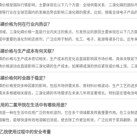
磷价格受国际行情影响，主要体现在以下几个方面：全球供需关系：三溴化磷的国际
源等行业在全球范围内的发展态势会影响三溴化磷的需求。比如，随着全球电子产品
化磷价格为何在行业内热议？
领域，三溴化磷价格一直是行业内关注的焦点，引发热议的原因主要体现在以下几方
成中重要的溴化剂和还原剂，广泛应用于制药、化工、电子、能源等诸多行业。近年
化磷价格与生产成本有何关联？
磷的价格与生产成本密切相关，生产成本的变化会直接影响其市场价格，具体关联如
场价格波动会直接影响三溴化磷的生产成本。如果磷或溴的供应紧张或价格上涨，三
化磷价格何时会趋于稳定？
磷的价格受到多种因素的影响，包括市场供需关系、原材料价格波动、生产工艺的进
需关系根据相关报告，三溴化磷的市场需求在未来几年将显著增长。特别是在锂电池
应用的二氯甲烷在生活中有哪些用途？
烷是一种在生活中应用广泛的有机溶剂，它在多个领域都发挥着重要作用。在工业制
溶解性，能够快速有效地溶解旧涂层，使去除工作更加有效，广泛应用于家具翻新、
-溴乙烷使用过程中的安全考量