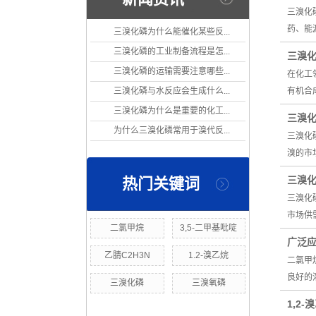
三溴化
药、能
三溴化磷为什么能催化某些反...
三溴化磷的工业制备流程是怎...
三溴
三溴化磷的运输需要注意哪些...
在化工
三溴化磷与水反应会生成什么...
有机合
三溴化磷为什么是重要的化工...
三溴
为什么三溴化磷常用于溴代反...
三溴化
溴的市
三溴
热门关键词
三溴化
市场供
二氯甲烷
3,5-二甲基吡啶
广泛
乙腈C2H3N
1.2-溴乙烷
二氯甲
良好的
三溴化磷
三溴氧磷
1,2