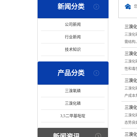
新闻分类
公司新闻
三溴
三溴化
行业新闻
需结构
技术知识
三溴
三溴化
性和毒
产品分类
三溴
三溴化
三溴氧磷
产成本
三溴化磷
三溴
三溴化
3,5二甲基吡啶
态势良
三溴
新闻资讯